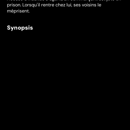
prison. Lorsqu'il rentre chez lui, ses voisins le
méprisent.
Synopsis
Accusé d'insultes à agent, un commerçant ambulant
est jugé hâtivement et jeté en prison. Lorsqu'il rentre
chez lui, ses voisins le méprisent. Adaptation de la
nouvelle éponyme d'Anatole France, Crainquebille est
une critique acerbe d'un système judiciaire français
corrompu.
Réalisation
Jacques Feyder
Genres
Classiques
Casting
Charles
Mosnier
Marguerite
Carré
René
Worms
Armand