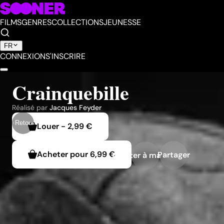
FILMS
GENRES
COLLECTIONS
JEUNESSE
FR
CONNEXION
S'INSCRIRE
Crainquebille
Réalisé par
Jacques Feyder
Retour
Louer
-
2,99 €
Acheter pour
6,99 €
Partager
Ajouter à ma liste