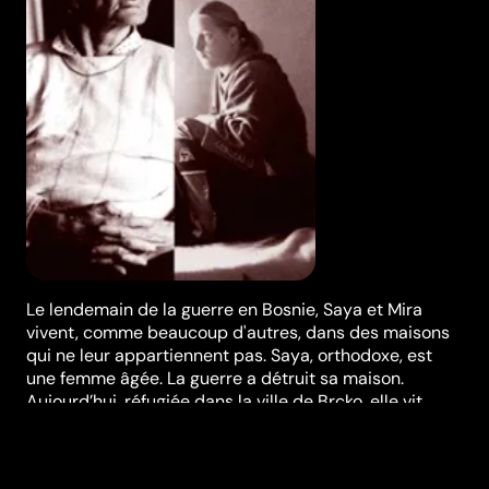
Le lendemain de la guerre en Bosnie, Saya et Mira
vivent, comme beaucoup d'autres, dans des maisons
qui ne leur appartiennent pas. Saya, orthodoxe, est
une femme âgée. La guerre a détruit sa maison.
Aujourd’hui, réfugiée dans la ville de Brcko, elle vit
sous la menace d'une expulsion. Mira, 17 ans, est
musulmane. La guerre a fait fuir sa famille de la ville
pour se réfugier à la campagne. Toutes deux rêvent de