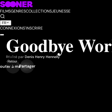
FILMS
GENRES
COLLECTIONS
JEUNESSE
FR
CONNEXION
S'INSCRIRE
Goodbye Wor
Réalisé par
Denis Henry Hennelly
Retour
Partager
outer à ma liste