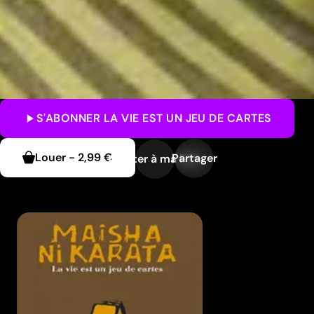
S'ABONNER
LA VIE EST UN JEU DE CARTES
Louer
-
2,99 €
Partager
Ajouter à ma liste