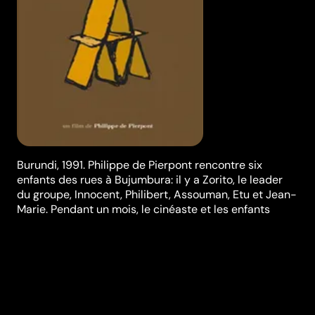
Burundi, 1991. Philippe de Pierpont rencontre six
enfants des rues à Bujumbura: il y a Zorito, le leader
du groupe, Innocent, Philibert, Assouman, Etu et Jean-
Marie. Pendant un mois, le cinéaste et les enfants
apprennent à se connaître, puis décident, sur une idée
de Zorito, qu'ils se reverront aux moments charnières
de leur vie. Le réalisateur revient en 1994, mais le
début de la guerre civile l'empêche de revoir les
enfants. Lorsqu'il retourne au Burundi en 2003, il ne
sait pas ce qui l'attend. Surtout, une question
l'angoisse: les enfants - devenus de jeunes adultes -