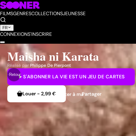
FILMS
GENRES
COLLECTIONS
JEUNESSE
FR
CONNEXION
S'INSCRIRE
Maisha ni Karata
Réalisé par
Philippe De Pierpont
Retour
S'ABONNER
LA VIE EST UN JEU DE CARTES
Louer
-
2,99 €
Partager
Ajouter à ma liste