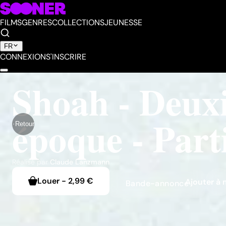
FILMS
GENRES
COLLECTIONS
JEUNESSE
FR
CONNEXION
S'INSCRIRE
Shoah - Deux
époque - Part
Retour
Réalisé par
Claude Lanzmann
Louer
-
2,99 €
Ajouter à 
Bande-annonce