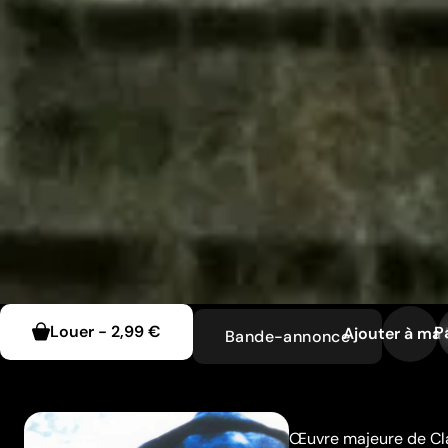
Louer
-
2,99 €
P
Ajouter à ma l
Bande-annonce
Œuvre majeure de Cl