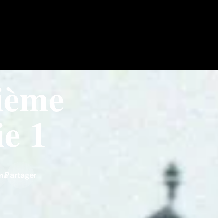
ième
ie 1
Partager
ma liste