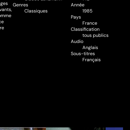
ages
Genres
Année
vants,
Classiques
1985
 Comme
Pays
ce
France
re
Classification
tous publics
Audio
Anglais
Sous-titres
Français