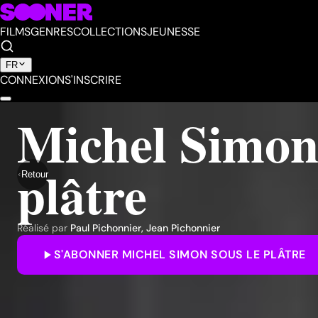
FILMS
GENRES
COLLECTIONS
JEUNESSE
FR
CONNEXION
S'INSCRIRE
Michel Simon 
plâtre
Retour
Réalisé par
Paul Pichonnier
,
Jean Pichonnier
S'ABONNER
MICHEL SIMON SOUS LE PLÂTRE