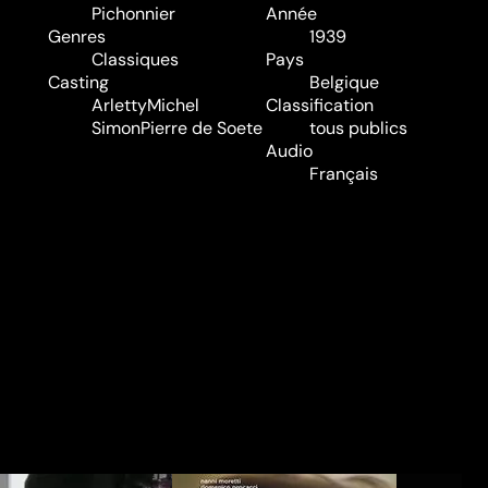
Pichonnier
Année
Genres
1939
Classiques
Pays
Casting
Belgique
Arletty
Michel
Classification
Simon
Pierre de Soete
tous publics
Audio
Français