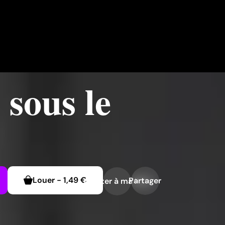
sous le
Louer
-
1,49 €
Partager
Ajouter à ma liste