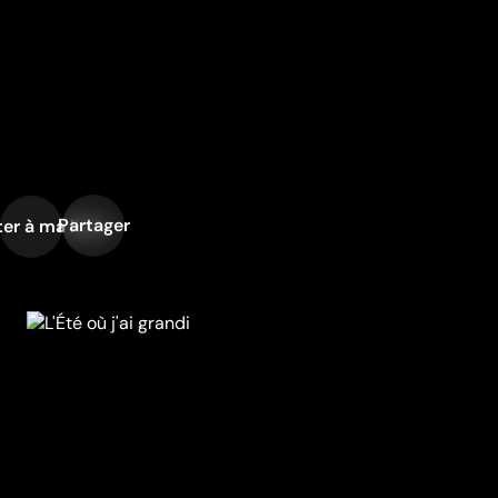
Partager
er à ma liste