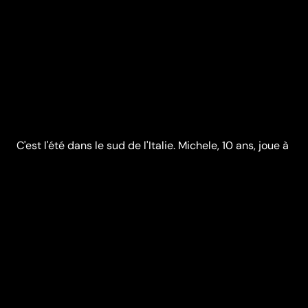
C'est l'été dans le sud de l'Italie. Michele, 10 ans, joue à
se faire peur avec ses copains. Un jour, au milieu des
champs de maïs, Michele tombe par hasard sur un
ancien bunker. Poussé par la curiosité, le jeune garçon
l'explore et y découvre un effroyable secret...
Réalisation
Gabriele Salvatores
Casting
Giulia Matturo
Fabio
Tetta
Mattia Di
Pierro
Fabio