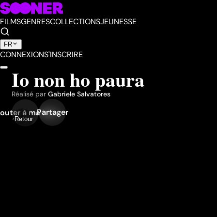
FILMS
GENRES
COLLECTIONS
JEUNESSE
FR
CONNEXION
S'INSCRIRE
Io non ho paura
Réalisé par
Gabriele Salvatores
Partager
outer à ma liste
Retour