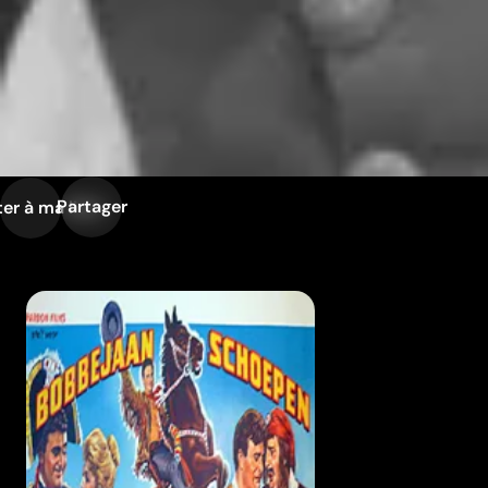
Partager
er à ma liste