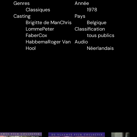
Genres
Année
Classiques
1978
Casting
Pays
Brigitte de Man
Chris
Belgique
Lomme
Peter
Classification
Faber
Cox
tous publics
Habbema
Roger Van
Audio
Hool
Néerlandais