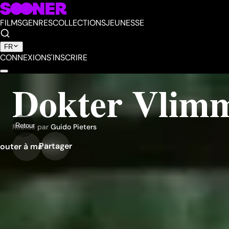
FILMS
GENRES
COLLECTIONS
JEUNESSE
FR
CONNEXION
S'INSCRIRE
Dokter Vlim
Retour
Réalisé par
Guido Pieters
Partager
outer à ma liste