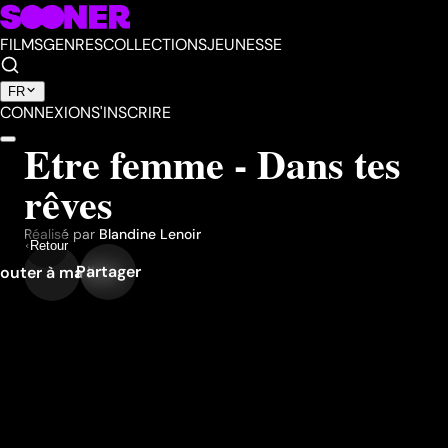
FILMS
GENRES
COLLECTIONS
JEUNESSE
FR
CONNEXION
S'INSCRIRE
Etre femme - Dans tes
rêves
Réalisé par
Blandine Lenoir
Retour
Partager
outer à ma liste