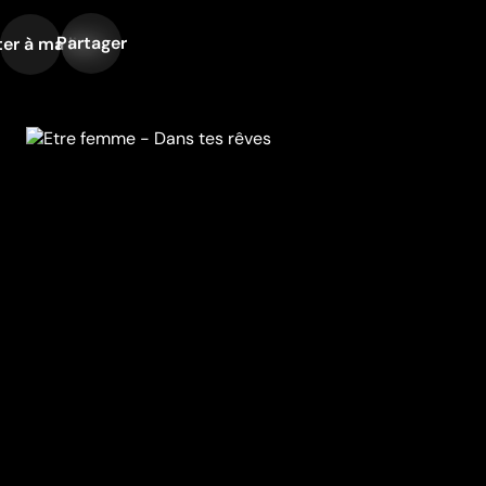
Partager
er à ma liste