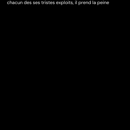
chacun des ses tristes exploits, il prend la peine
d'appeler le commissaire en charge d'une brigade
spéciale contre les crimes de perversion pour
l'informer de son dernier attentat. Le policier finit par
réussir à prendre au piège le criminel grâce à l'aide
d'une jeune fille courageuse.
Réalisation
Henri Xhonneux
Genres
Classiques
Casting
Jacqueline De
Meester
Brock
Curtis
Numa van de
Kieboom
Larry
Brown
Marie
Laurence
Helen
Pink
André
Brunet
Henri Micha
Durée (en min)
85