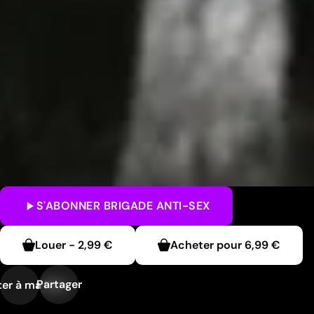
S'ABONNER
BRIGADE ANTI-SEX
Louer
-
2,99 €
Acheter pour
6,99 €
Partager
er à ma liste