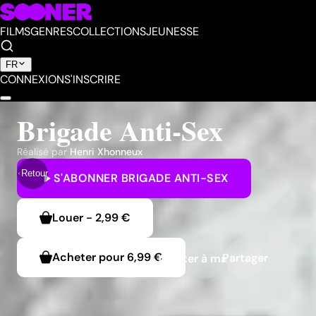
FILMS
GENRES
COLLECTIONS
JEUNESSE
FR
CONNEXION
S'INSCRIRE
Brigade Anti-Sex
Réalisé par
Henri Xhonneux
Retour
S'ABONNER
BRIGADE ANTI-SEX
Louer
-
2,99 €
Acheter pour
6,99 €
Partager
Ajouter à ma liste