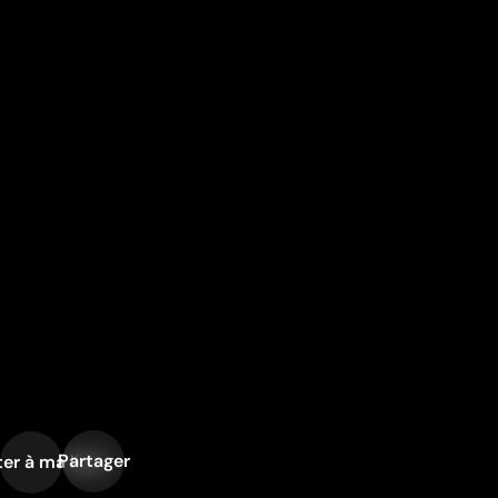
Partager
er à ma liste