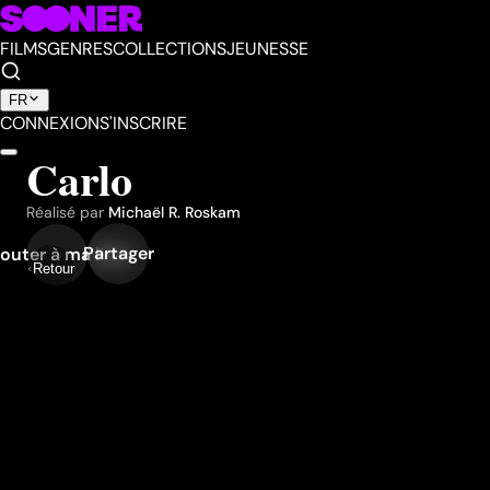
FILMS
GENRES
COLLECTIONS
JEUNESSE
FR
CONNEXION
S'INSCRIRE
Carlo
Réalisé par
Michaël R. Roskam
Partager
outer à ma liste
Retour