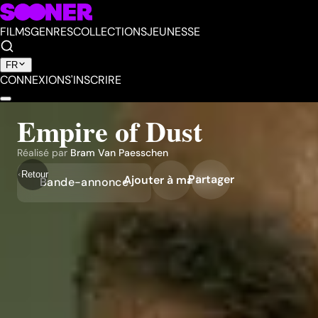
FILMS
GENRES
COLLECTIONS
JEUNESSE
FR
CONNEXION
S'INSCRIRE
Empire of Dust
Réalisé par
Bram Van Paesschen
Retour
Partager
Ajouter à ma liste
Bande-annonce