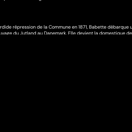
ordide répression de la Commune en 1871, Babette débarque u
auvage du Jutland au Danemark. Elle devient la domestique d
illes du pasteur et s'intègre facilement dans l'austère petite
s quatorze années d'exil, elle reçoit des fonds inespérés qu
rer dans sa patrie. Elle propose avant son départ de préparer
rançais pour fêter dignement le centième anniversaire de la
steur ...