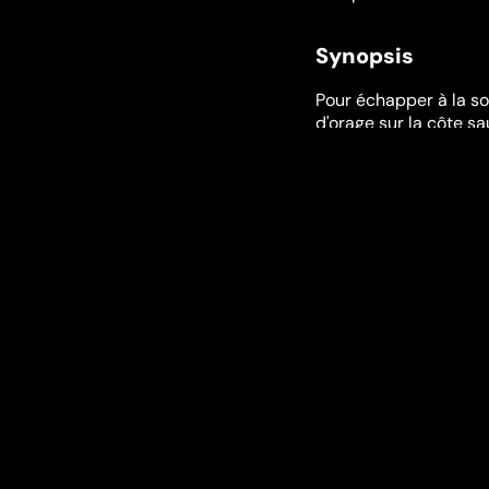
Synopsis
Pour échapper à la s
d'orage sur la côte s
deux très puritaines f
communauté. Mais aprè
lui permettre de rent
cet argent un dîner f
naissance du défunt pa