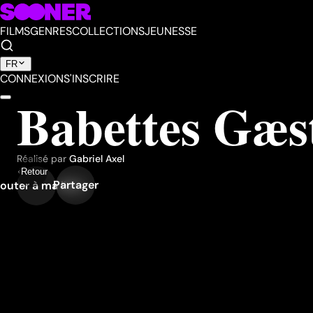
FILMS
GENRES
COLLECTIONS
JEUNESSE
FR
CONNEXION
S'INSCRIRE
Babettes Gæs
Réalisé par
Gabriel Axel
Retour
Partager
outer à ma liste