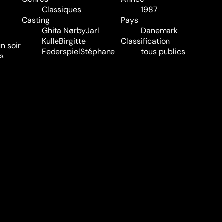
Classiques
1987
Casting
Pays
Ghita Nørby
Jarl
Danemark
Kulle
Birgitte
Classification
n soir
Federspiel
Stéphane
tous publics
es
Audran
Jean-Philippe
Audio
Lafont
Bibi
Danois
i vont
Andersson
Asta Esper
Sous-titres
 avec
Hagen Andersen
Bodil
Néerlandais
Kjer