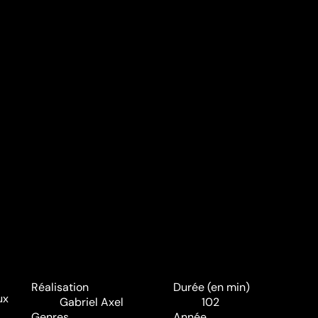
Réalisation
Durée (en min)
ux
Gabriel Axel
102
Genres
Année