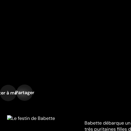
Partager
er à ma liste
Babette débarque un 
très puritaines filles