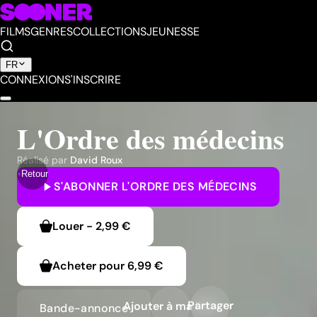
FILMS
GENRES
COLLECTIONS
JEUNESSE
FR
CONNEXION
S'INSCRIRE
L'Ordre des médecins
Réalisé par
David Roux
Retour
S'ABONNER
L'ORDRE DES MÉDECINS
Louer
-
2,99 €
Acheter pour
6,99 €
Partager
Ajouter à ma liste
Bande-annonce