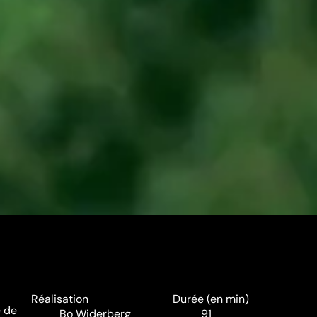
Réalisation
Durée (en min)
e de
Bo Widerberg
91