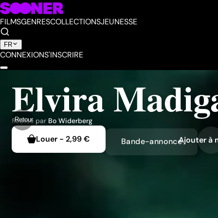
FILMS
GENRES
COLLECTIONS
JEUNESSE
FR
CONNEXION
S'INSCRIRE
Elvira Madig
Retour
Réalisé par
Bo Widerberg
Louer
-
2,99 €
Ajouter à 
Bande-annonce