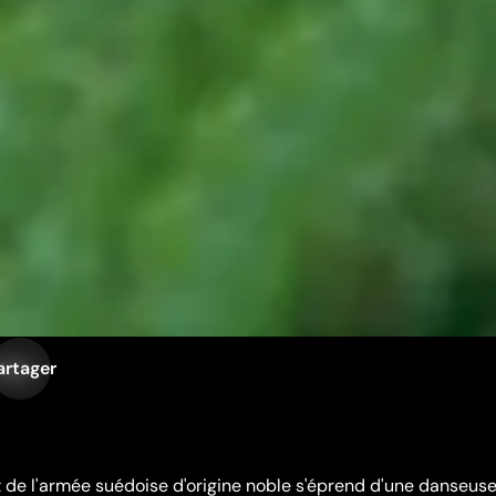
artager
iste
t de l'armée suédoise d'origine noble s'éprend d'une danseus