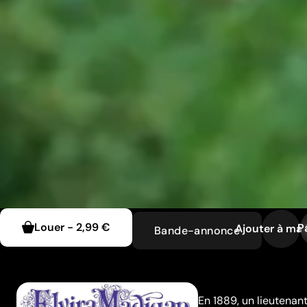
Louer
-
2,99 €
P
Ajouter à ma l
Bande-annonce
En 1889, un lieutenan