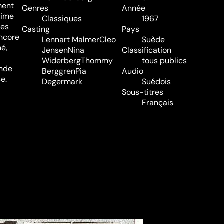
ment
Genres
Année
time
Classiques
1967
les
Casting
Pays
encore
Lennart Malmer
Cleo
Suède
né,
Jensen
Nina
Classification
Widerberg
Thommy
tous publics
ande
Berggren
Pia
Audio
e.
Degermark
Suédois
Sous-titres
Français