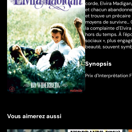
corde, Elvira Madigan
et chacun abandonne se
et trouve un précaire 
moyens de survivre… C
la complainte d'Elvir
hors du temps. À l'ép
sociaux », plus engag
beauté, souvent symbo
Synopsis
Prix d'Interprétation
Vous aimerez aussi