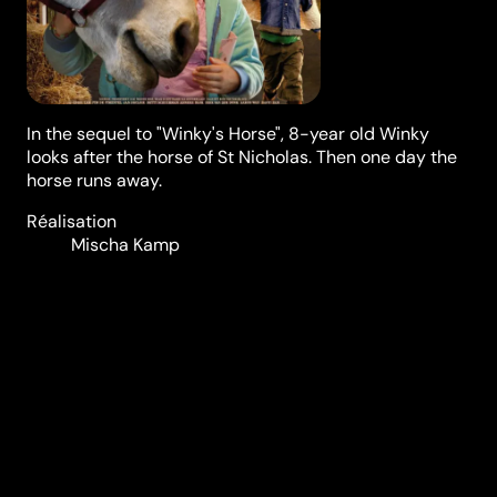
In the sequel to "Winky's Horse", 8-year old Winky
looks after the horse of St Nicholas. Then one day the
horse runs away.
Réalisation
Mischa Kamp
Genres
Jeunesse
Casting
Sallie Harmsen
Naomi
Sapoen
Ebbie
Tam
Aaron Wan
Durée (en min)
90
Année
2007