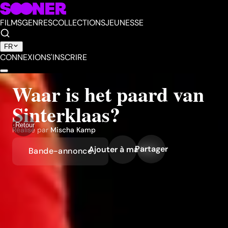
FILMS
GENRES
COLLECTIONS
JEUNESSE
FR
CONNEXION
S'INSCRIRE
Waar is het paard van
Sinterklaas?
Retour
Réalisé par
Mischa Kamp
Partager
Ajouter à ma liste
Bande-annonce