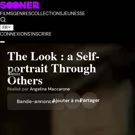
FILMS
GENRES
COLLECTIONS
JEUNESSE
FR
CONNEXION
S'INSCRIRE
The Look : a Self-
portrait Through
Others
Retour
Réalisé par
Angelina Maccarone
Partager
Ajouter à ma liste
Bande-annonce