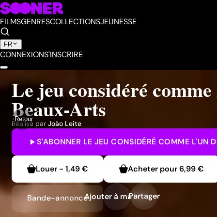
FILMS
GENRES
COLLECTIONS
JEUNESSE
FR
CONNEXION
S'INSCRIRE
Le jeu considéré comme 
Beaux-Arts
Retour
Réalisé par
João Leite
S'ABONNER
LE JEU CONSIDÉRÉ COMME L'UN 
Louer
-
1,49 €
Acheter pour
6,99 €
Partager
Ajouter à ma liste
Bande-annonce