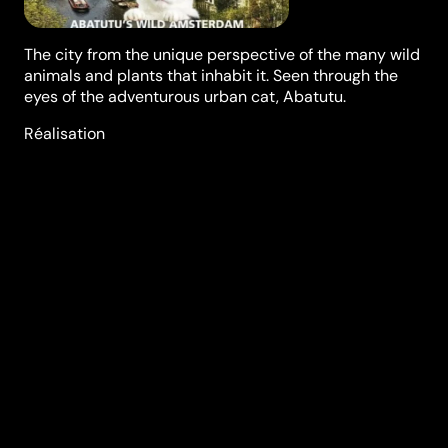
The city from the unique perspective of the many wild
animals and plants that inhabit it. Seen through the
eyes of the adventurous urban cat, Abatutu.
Réalisation
Mark Verkerk
Genres
Documentaire
Casting
Martijn Fischer
Durée (en min)
85
Année
2018
Pays
Pays-Bas
Classification
tous publics
Audio