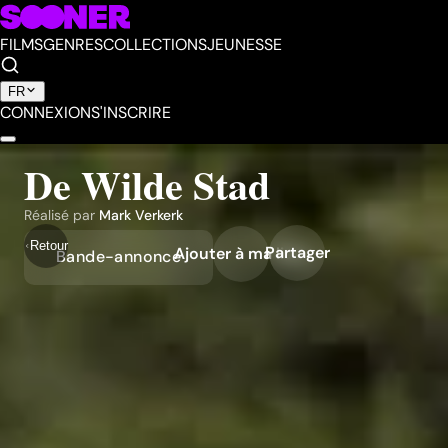
FILMS
GENRES
COLLECTIONS
JEUNESSE
FR
CONNEXION
S'INSCRIRE
De Wilde Stad
Réalisé par
Mark Verkerk
Retour
Partager
Ajouter à ma liste
Bande-annonce