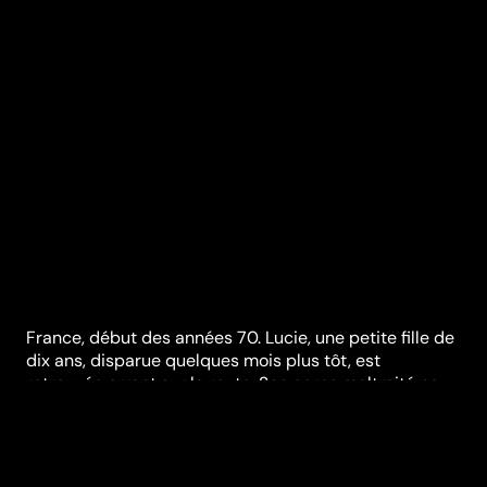
France, début des années 70. Lucie, une petite fille de
dix ans, disparue quelques mois plus tôt, est
retrouvée errant sur la route. Son corps maltraité ne
porte aucune trace d’agression sexuelle. Les raisons
de son enlèvement restent mystérieuses. Traumatisée,
mutique, elle est placée dans un hôpital où elle se lie
d’amitié avec Anna, une fille de son âge. 15 ans plus