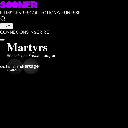
FILMS
GENRES
COLLECTIONS
JEUNESSE
FR
CONNEXION
S'INSCRIRE
Martyrs
Réalisé par
Pascal Laugier
Partager
outer à ma liste
Retour