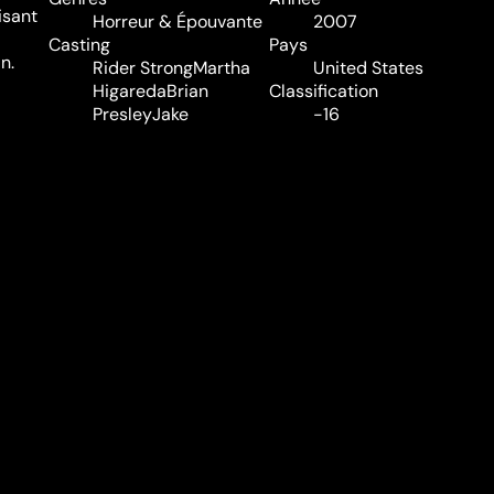
isant
Horreur & Épouvante
2007
Casting
Pays
n.
Rider Strong
Martha
United States
Higareda
Brian
Classification
Presley
Jake
-16
Muxworthy
Audio
Français, Anglais
Sous-titres
Néerlandais