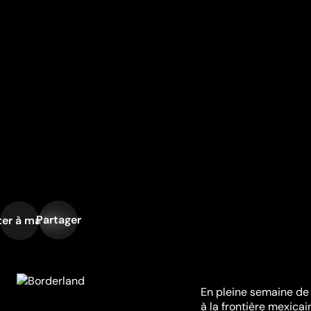
Partager
er à ma liste
En pleine semaine de 
à la frontière mexicai