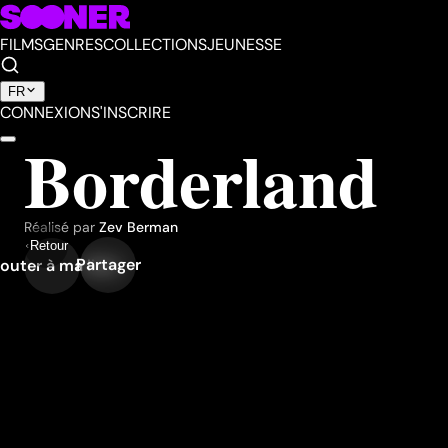
FILMS
GENRES
COLLECTIONS
JEUNESSE
FR
CONNEXION
S'INSCRIRE
Borderland
Réalisé par
Zev Berman
Retour
Partager
outer à ma liste