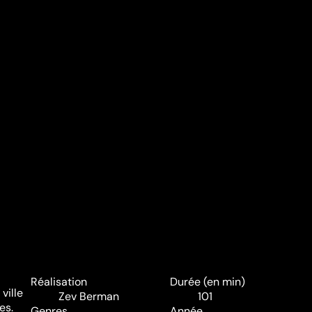
Réalisation
Durée (en min)
ville
Zev Berman
101
es.
Genres
Année