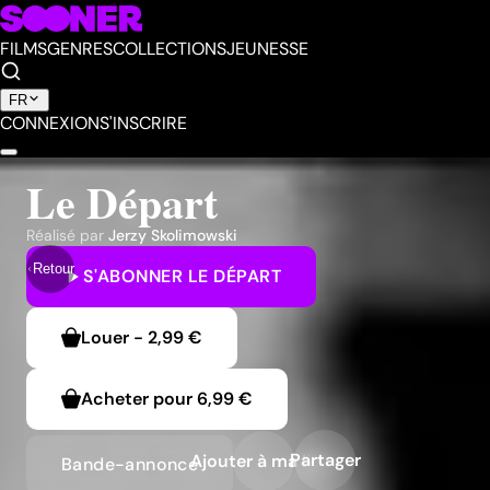
FILMS
GENRES
COLLECTIONS
JEUNESSE
FR
CONNEXION
S'INSCRIRE
Le Départ
Réalisé par
Jerzy Skolimowski
Retour
S'ABONNER
LE DÉPART
Louer
-
2,99 €
Acheter pour
6,99 €
Partager
Ajouter à ma liste
Bande-annonce