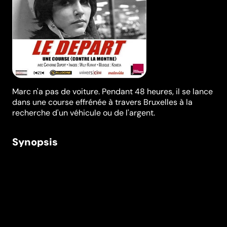
Marc n'a pas de voiture. Pendant 48 heures, il se lance
dans une course effrénée à travers Bruxelles à la
recherche d'un véhicule ou de l'argent.
Synopsis
Marc a 19 ans. Garçon coiffeur, il aime les voitures et
veut participer au départ d'un rallye qui va avoir lieu
dans deux jours. Seulement, il n'a pas de voiture. Nous
allons le suivre pendant 48 heures dans sa course
effrénée à travers Bruxelles à la recherche d'un
véhicule ou de l'argent pour se le procurer. Finalement
le hasard lui amène une voiture à domicile. Pourtant le