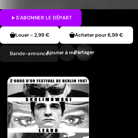
S'ABONNER
LE DÉPART
Louer
-
2,99 €
Acheter pour
6,99 €
Partager
Ajouter à ma liste
Bande-annonce