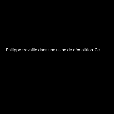
Philippe travaille dans une usine de démolition. Ce
soir, Philippe a la garde de ses enfants. Il passe les
prendre, comme chaque mois, chez son ex-femme.
Philippe cache quelque chose à ses enfants. Il ne
réagit pas comme d'habitude. Ce soir, ses enfants ne
dormiront pas chez lui.
Réalisation
Valéry Rosier
Genres
Drame
Casting
Dominique