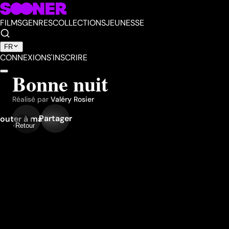
FILMS
GENRES
COLLECTIONS
JEUNESSE
FR
CONNEXION
S'INSCRIRE
Bonne nuit
Réalisé par
Valéry Rosier
Partager
outer à ma liste
Retour