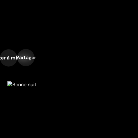
Partager
er à ma liste