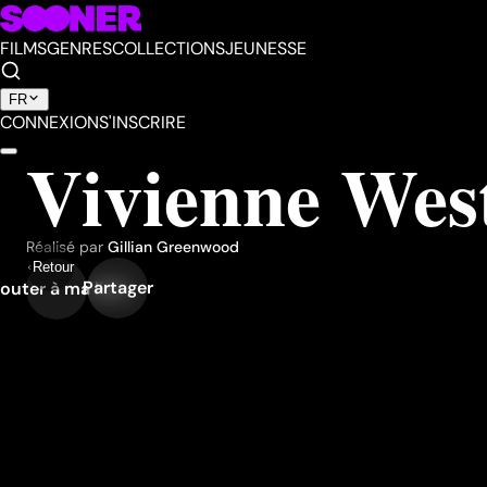
FILMS
GENRES
COLLECTIONS
JEUNESSE
FR
CONNEXION
S'INSCRIRE
Vivienne We
Réalisé par
Gillian Greenwood
Retour
Partager
outer à ma liste