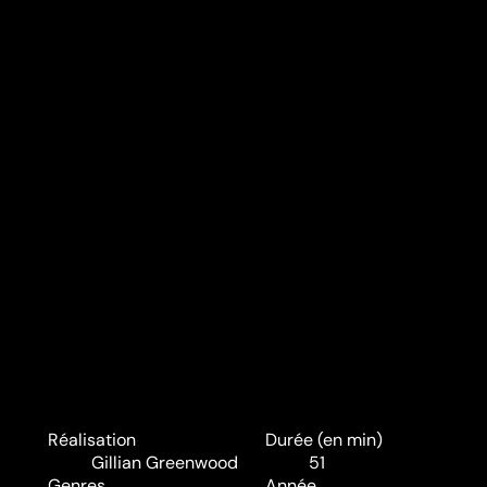
Réalisation
Durée (en min)
Gillian Greenwood
51
Genres
Année