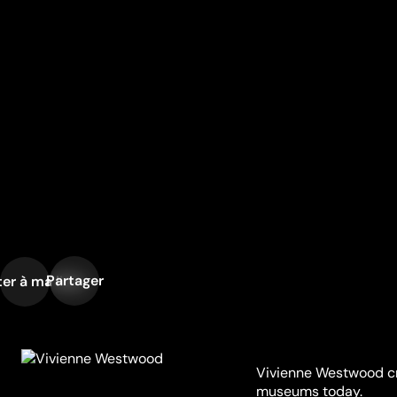
Partager
er à ma liste
Vivienne Westwood cre
museums today.