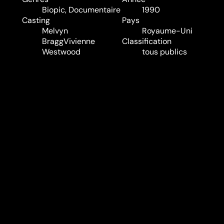
Biopic
,
Documentaire
1990
Casting
Pays
Melvyn
Royaume-Uni
Bragg
Vivienne
Classification
Westwood
tous publics
Audio
Anglais
Sous-titres
Néerlandais