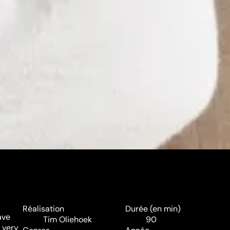
Réalisation
Durée (en min)
ave
Tim Oliehoek
90
 very