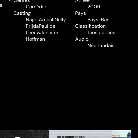
Genres
Année
he
Comédie
2009
Casting
Pays
Najib Amhali
Nelly
Pays-Bas
Frijda
Paul de
Classification
Leeuw
Jennifer
tous publics
Hoffman
Audio
Néerlandais