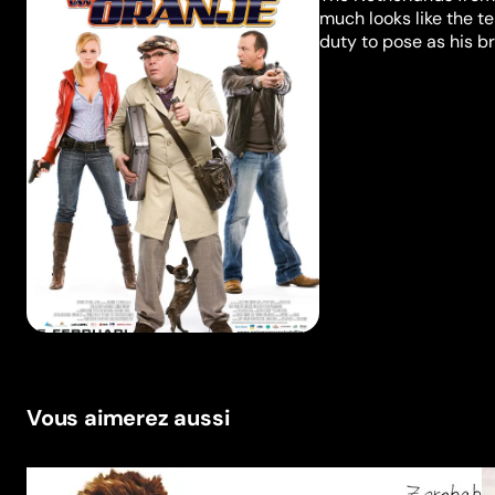
much looks like the te
duty to pose as his bro
Vous aimerez aussi