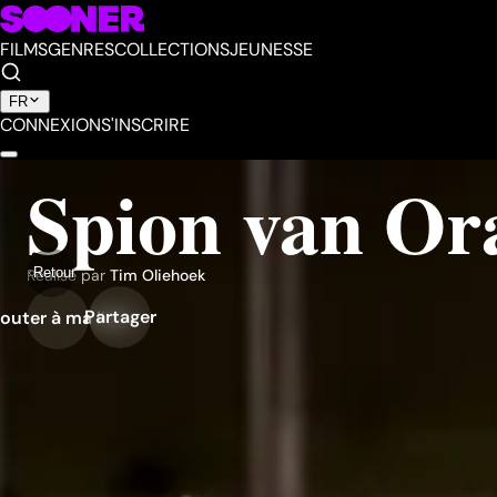
FILMS
GENRES
COLLECTIONS
JEUNESSE
FR
CONNEXION
S'INSCRIRE
Spion van Or
Retour
Réalisé par
Tim Oliehoek
Partager
outer à ma liste