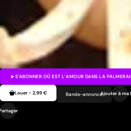
S'ABONNER
OÙ EST L’AMOUR DANS LA PALMERAI
Louer
-
2,99 €
Ajouter à ma l
Bande-annonce
Partager