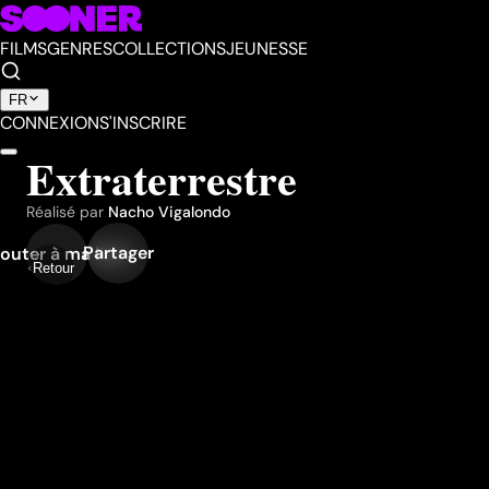
FILMS
GENRES
COLLECTIONS
JEUNESSE
FR
CONNEXION
S'INSCRIRE
Extraterrestre
Réalisé par
Nacho Vigalondo
Partager
outer à ma liste
Retour