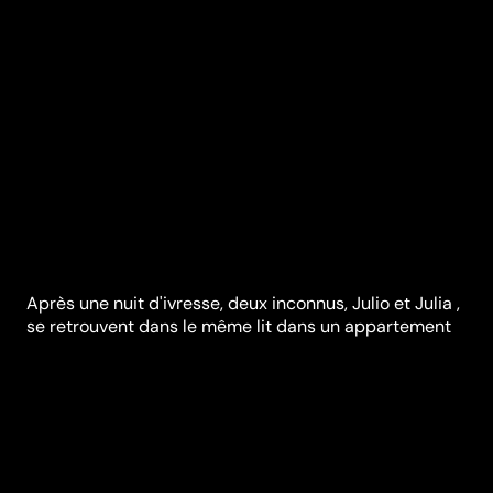
Après une nuit d'ivresse, deux inconnus, Julio et Julia ,
se retrouvent dans le même lit dans un appartement
de Madrid. Il tombe amoureux d'elle immédiatement
mais cette attirance n'est pas réciproque. L'arrivée
d'un vaisseau extraterrestre va obliger l'ami de Julia et
un voisin sinistre à cohabiter…
Festivals et récompenses