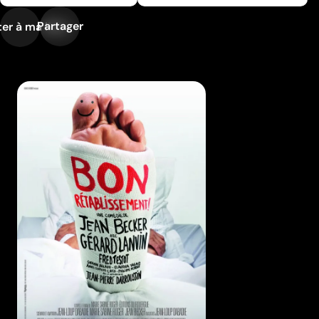
Partager
er à ma liste