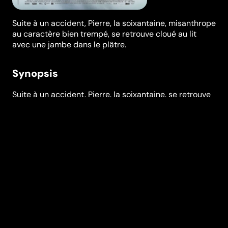
Suite à un accident, Pierre, la soixantaine, misanthrope
au caractère bien trempé, se retrouve cloué au lit
avec une jambe dans le plâtre.
Synopsis
Suite à un accident, Pierre, la soixantaine, se retrouve
cloué au lit avec une jambe dans le plâtre.
Misanthrope au caractère bien trempé rêvant de
silence et de solitude, voilà que le monde s’invite à son
chevet. Il assiste alors impuissant à la valse
quotidienne des médecins, infirmières et personnels
hospitalier, puis de ses proches dont son frère Hervé.
Au fil de rencontres inattendues, drôles ou
touchantes, Pierre reconsidère certains a priori et
pose sur les autres un regard différent. Et, contre
toute attente, ce séjour à l’hôpital finit par ressembler
à une renaissance…
Réalisation