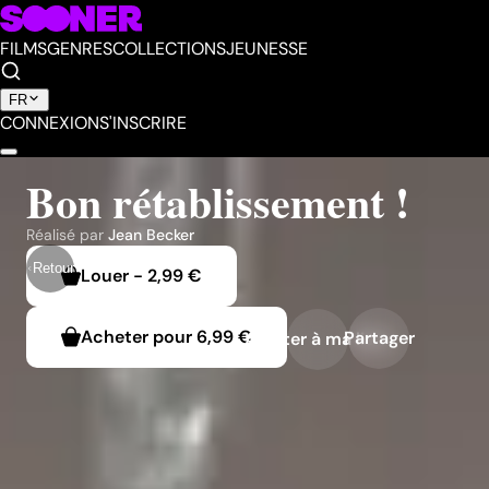
FILMS
GENRES
COLLECTIONS
JEUNESSE
FR
CONNEXION
S'INSCRIRE
Bon rétablissement !
Réalisé par
Jean Becker
Retour
Louer
-
2,99 €
Acheter pour
6,99 €
Partager
Ajouter à ma liste