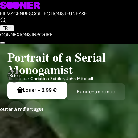
FILMS
GENRES
COLLECTIONS
JEUNESSE
FR
CONNEXION
S'INSCRIRE
Portrait of a Serial
Monogamist
Retour
Réalisé par
Christina Zeidler
,
John Mitchell
Louer
-
2,99 €
Bande-annonce
Partager
outer à ma liste