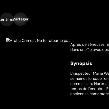
Partager
er à ma liste
Après de sérieuses m
dans une île avec des 
Synopsis
L'inspecteur Maria We
semaines lorsque l'on 
commissaire Hartmann
temps de l'enquête. E
anciennes camarades d