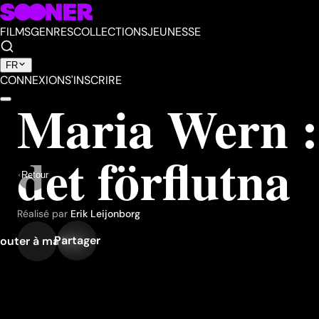
FILMS
GENRES
COLLECTIONS
JEUNESSE
FR
CONNEXION
S'INSCRIRE
Maria Wern : 
det förflutna
Retour
Réalisé par
Erik Leijonborg
Partager
outer à ma liste