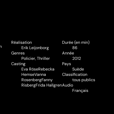
Réalisation
Durée (en min)
n
Erik Leijonborg
86
Genres
Année
Policier
,
Thriller
2012
Casting
Pays
Eva Röse
Rebecka
Suède
Hemse
Vanna
Classification
Rosenberg
Fanny
tous publics
Risberg
Frida Hallgren
Audio
Français