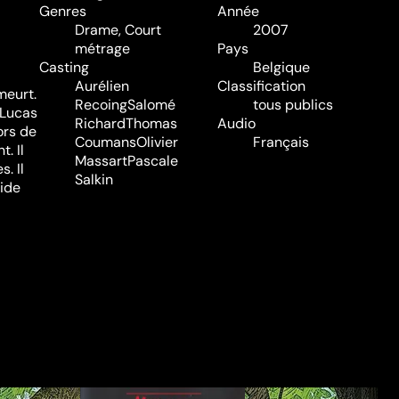
Genres
Année
Drame
,
Court
2007
métrage
Pays
Casting
Belgique
Aurélien
Classification
meurt.
Recoing
Salomé
tous publics
, Lucas
Richard
Thomas
Audio
ors de
Coumans
Olivier
Français
t. Il
Massart
Pascale
. Il
Salkin
cide