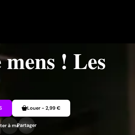
e mens ! Les
S
Louer
-
2,99 €
Partager
ter à ma liste