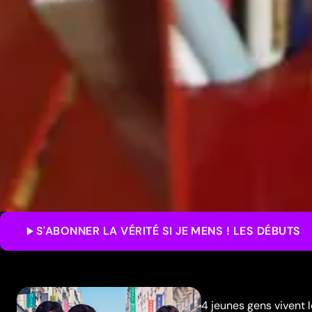
S'ABONNER
LA VÉRITÉ SI JE MENS ! LES DÉBUTS
4 jeunes gens vivent