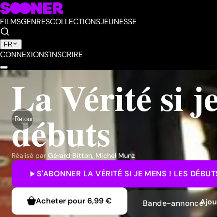
FILMS
GENRES
COLLECTIONS
JEUNESSE
FR
CONNEXION
S'INSCRIRE
La Vérité si j
débuts
Retour
Réalisé par
Gérard Bitton
,
Michel Munz
S'ABONNER
LA VÉRITÉ SI JE MENS ! LES DÉBUT
Acheter pour
6,99 €
Ajou
Bande-annonce