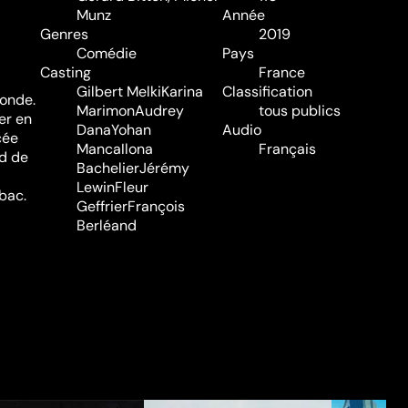
Munz
Année
Genres
2019
Comédie
Pays
Casting
France
Gilbert Melki
Karina
Classification
monde.
Marimon
Audrey
tous publics
er en
Dana
Yohan
Audio
cée
Manca
Ilona
Français
nd de
Bachelier
Jérémy
Lewin
Fleur
 bac.
Geffrier
François
Berléand