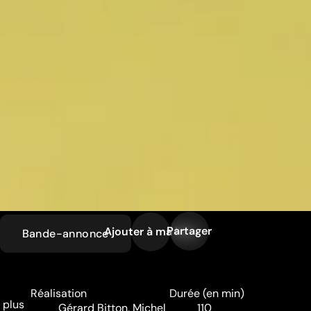
Partager
Ajouter à ma liste
Bande-annonce
Réalisation
Durée (en min)
 plus
Gérard Bitton
,
Michel
110