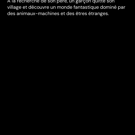
À la recherche de son père, un garçon quitte son
village et découvre un monde fantastique dominé par
des animaux-machines et des êtres étranges.
Synopsis
À la recherche de son père, un garçon quitte son
village et découvre un monde fantastique dominé par
des animaux-machines et des êtres étranges. Un
voyage lyrique et onirique illustrant avec brio les
problèmes du monde moderne à travers le regard
d'un enfant.
Réalisation
Alê Abreu
Genres
Jeunesse
,
Animation
Casting
Felipe Zilse
Alê
Abreu
Vinicius Garcia
Durée (en min)
80