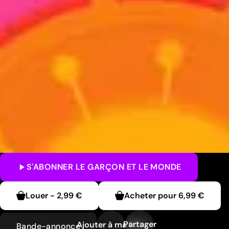
S'ABONNER
LE GARÇON ET LE MONDE
Louer
-
2,99 €
Acheter pour
6,99 €
Partager
Ajouter à ma liste
Bande-annonce