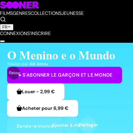
FILMS
GENRES
COLLECTIONS
JEUNESSE
FR
CONNEXION
S'INSCRIRE
O Menino e o Mundo
Réalisé par
Alê Abreu
Retour
S'ABONNER
LE GARÇON ET LE MONDE
Louer
-
2,99 €
Acheter pour
6,99 €
Partager
Ajouter à ma liste
Bande-annonce