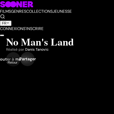
FILMS
GENRES
COLLECTIONS
JEUNESSE
FR
CONNEXION
S'INSCRIRE
No Man's Land
Réalisé par
Danis Tanovic
Partager
outer à ma liste
Retour