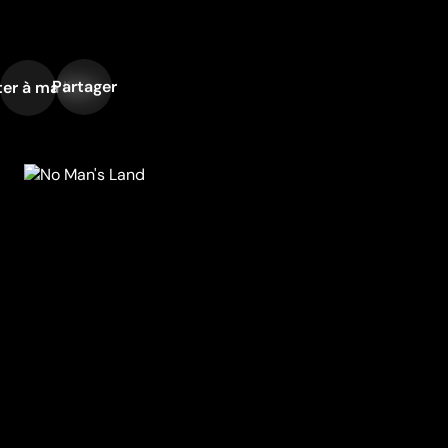
Partager
er à ma liste