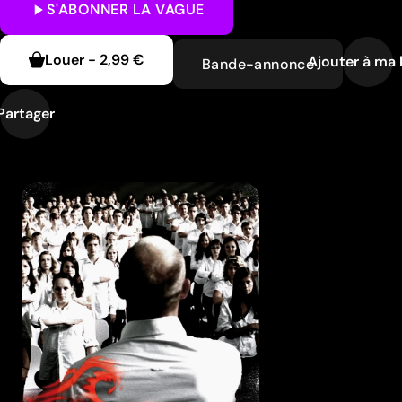
S'ABONNER
LA VAGUE
Louer
-
2,99 €
Ajouter à ma l
Bande-annonce
Partager