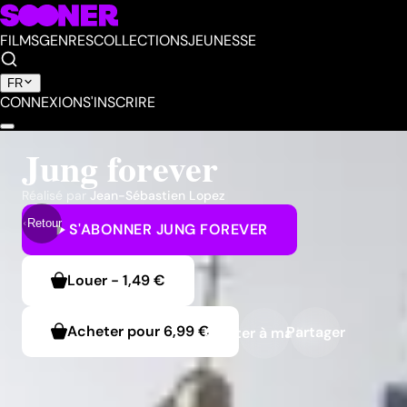
FILMS
GENRES
COLLECTIONS
JEUNESSE
FR
CONNEXION
S'INSCRIRE
Jung forever
Réalisé par
Jean-Sébastien Lopez
Retour
S'ABONNER
JUNG FOREVER
Louer
-
1,49 €
Acheter pour
6,99 €
Partager
Ajouter à ma liste