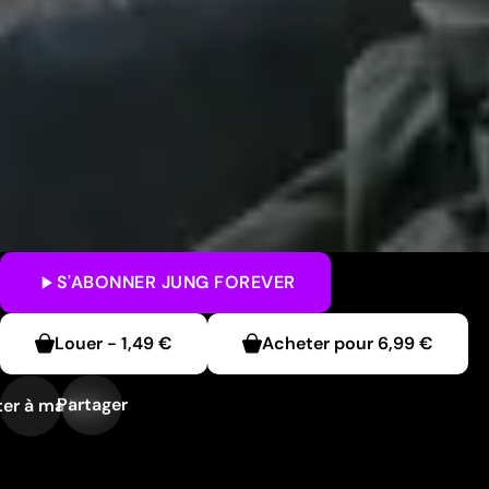
S'ABONNER
JUNG FOREVER
Louer
-
1,49 €
Acheter pour
6,99 €
Partager
er à ma liste