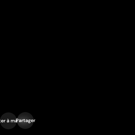
Partager
er à ma liste