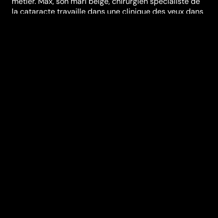
métier. Max, son mari belge, chirurgien spécialiste de
la cataracte travaille dans une clinique des yeux dans
les Andes au Pérou. Non loin de là, les villageois de
Turubamba succombent à des maladies causées par
des écoulements de mercure provenant de la mine
locale. La jeune Saturnina perd son fiancé dans la
contamination. Ignorant la véritable cause de
l'épidémie, les villageois tournent leur colère contre
les médecins étrangers... "Altiplano" est un film lyrique
et profond sur notre monde, un monde divisé mais
pourtant inextricablement uni.
Réalisation
Jessica Hope
Woodworth
,
Peter
Brosens
Genres
Drame
Casting
Magaly Solier
Norma
Martinez
Olivier
Gourmet
Edgar