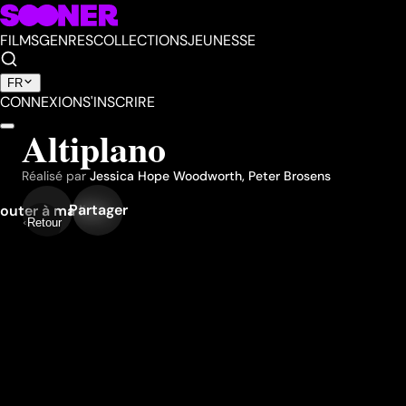
FILMS
GENRES
COLLECTIONS
JEUNESSE
FR
CONNEXION
S'INSCRIRE
Altiplano
Réalisé par
Jessica Hope Woodworth
,
Peter Brosens
Partager
outer à ma liste
Retour