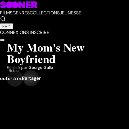
FILMS
GENRES
COLLECTIONS
JEUNESSE
FR
CONNEXION
S'INSCRIRE
My Mom's New
Boyfriend
Réalisé par
George Gallo
Retour
Partager
outer à ma liste