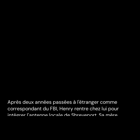
Après deux années passées à l'étranger comme
correspondant du FBI, Henry rentre chez lui pour
intégrer l'antenne locale de Shreveport. Sa mère,
Marty, qu'il a quittée obèse et chroniquement
déprimée, a profité de son absence pour faire un
régime et retrouver sa joie de vivre et son pouvoir de