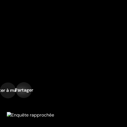
Partager
er à ma liste