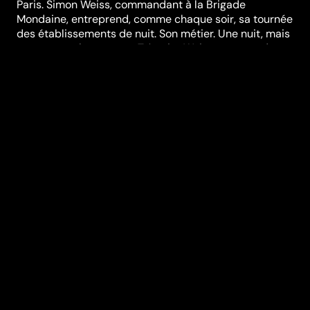
Paris. Simon Weiss, commandant à la Brigade
Mondaine, entreprend, comme chaque soir, sa tournée
des établissements de nuit. Son métier. Une nuit, mais
pas comme les autres… Très vite Weiss comprend
qu’on veut le piéger. Pris en tenaille entre la police des
polices et les voyous, Weiss va se défendre, affronter
flics, hommes d’affaires et malfrats...
Réalisation
Philippe Lefebvre
Genres
Thriller
,
Policier
Casting
Roschdy Zem
Jean-
Pierre Martins
Gérald
Laroche
Sara
Forestier
Sophie
Broustal
Richard
Bohringer
Grégory
Fitoussi
Samuel Le
Bihan
Durée (en min)