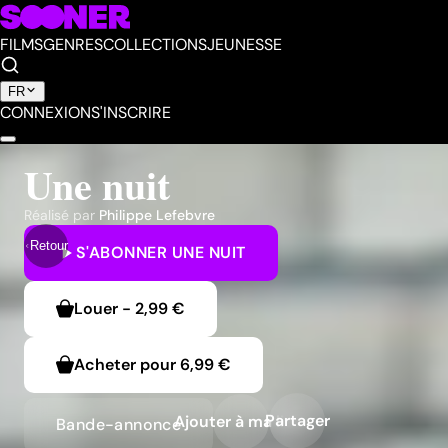
FILMS
GENRES
COLLECTIONS
JEUNESSE
FR
CONNEXION
S'INSCRIRE
Une nuit
Réalisé par
Philippe Lefebvre
Retour
S'ABONNER
UNE NUIT
Louer
-
2,99 €
Acheter pour
6,99 €
Partager
Ajouter à ma liste
Bande-annonce