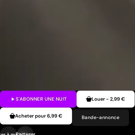
S'ABONNER
UNE NUIT
Louer
-
2,99 €
Acheter pour
6,99 €
Bande-annonce
Partager
er à ma liste