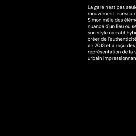
La gare n'est pas seu
mouvement incessant et
Simon mêle des élémen
nuancé d'un lieu où se
son style narratif hyb
créer de l'authenticit
en 2013 et a reçu des 
représentation de la 
urbain impressionnant
humaine et capture la 
Festivals et ré
Locarno International 
Vous aimerez aussi