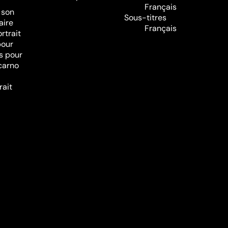
Français
 son
Sous-titres
aire
Français
rtrait
pour
és pour
ocarno
rait
l