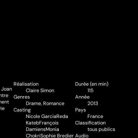
Réalisation
Durée (en min)
t Joan
Claire Simon
115
ntre
Genres
Année
ment
Drame
,
Romance
2013
vie
Casting
Pays
Nicole Garcia
Reda
France
Kateb
François
Classification
Damiens
Monia
tous publics
Chokri
Sophie Bredier
Audio