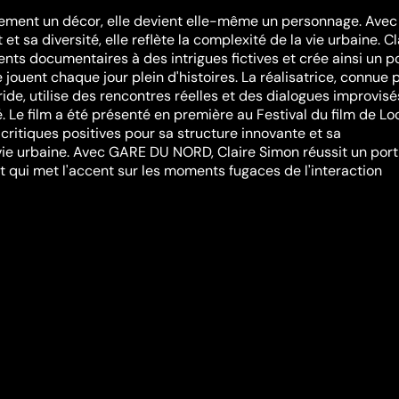
lement un décor, elle devient elle-même un personnage. Avec
 sa diversité, elle reflète la complexité de la vie urbaine. Cl
ts documentaires à des intrigues fictives et crée ainsi un po
 jouent chaque jour plein d'histoires. La réalisatrice, connue 
ride, utilise des rencontres réelles et des dialogues improvis
é. Le film a été présenté en première au Festival du film de L
critiques positives pour sa structure innovante et sa
vie urbaine. Avec GARE DU NORD, Claire Simon réussit un port
 qui met l'accent sur les moments fugaces de l'interaction
diversité et les défis de la vie moderne.
compenses
Film Festival
,
Cinemamed
,
FIFF Namur
,
Göteborg Film Festiva