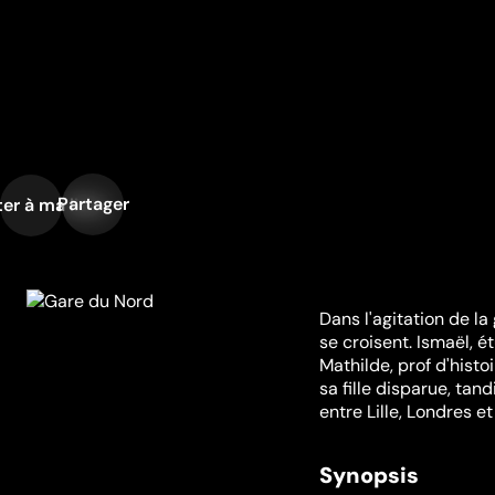
Partager
er à ma liste
Dans l'agitation de la
se croisent. Ismaël, é
Mathilde, prof d'hist
sa fille disparue, ta
entre Lille, Londres et
Synopsis