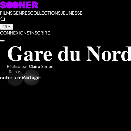
FILMS
GENRES
COLLECTIONS
JEUNESSE
FR
CONNEXION
S'INSCRIRE
Gare du Nor
Réalisé par
Claire Simon
Retour
Partager
outer à ma liste