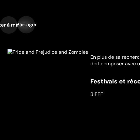
Partager
er à ma liste
En plus de sa recherc
doit composer avec u
Festivals et ré
BIFFF