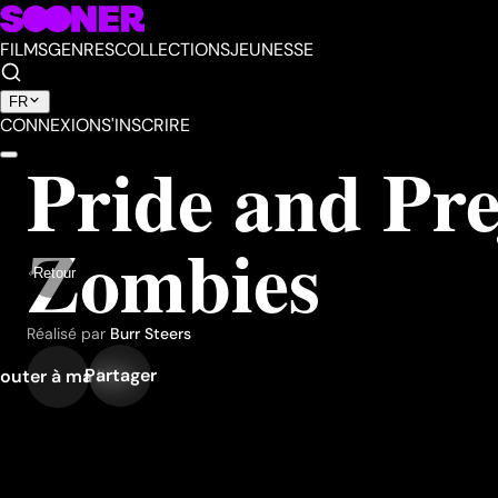
FILMS
GENRES
COLLECTIONS
JEUNESSE
FR
CONNEXION
S'INSCRIRE
Pride and Pre
Zombies
Retour
Réalisé par
Burr Steers
Partager
outer à ma liste