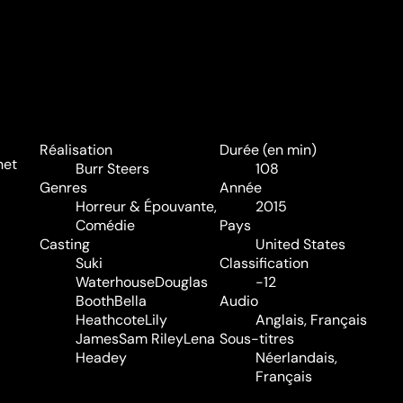
Réalisation
Durée (en min)
net
Burr Steers
108
Genres
Année
Horreur & Épouvante
,
2015
Comédie
Pays
Casting
United States
Suki
Classification
Waterhouse
Douglas
-12
Booth
Bella
Audio
Heathcote
Lily
Anglais, Français
James
Sam Riley
Lena
Sous-titres
Headey
Néerlandais,
Français