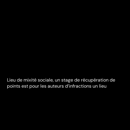
Lieu de mixité sociale, un stage de récupération de
points est pour les auteurs d’infractions un lieu
d'échange. La réalisatrice tend son micro.
Synopsis
Le permis de conduire à points est instauré depuis
plus de 20 ans. Véritables lieux de mixité sociale et