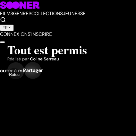
FILMS
GENRES
COLLECTIONS
JEUNESSE
FR
CONNEXION
S'INSCRIRE
Tout est permis
Réalisé par
Coline Serreau
Partager
outer à ma liste
Retour