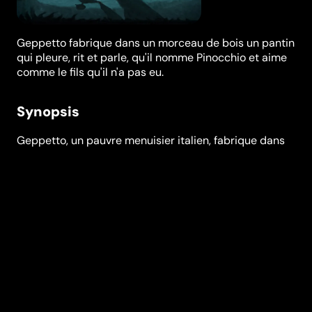
Geppetto fabrique dans un morceau de bois un pantin
qui pleure, rit et parle, qu'il nomme Pinocchio et aime
comme le fils qu'il n'a pas eu.
Synopsis
Geppetto, un pauvre menuisier italien, fabrique dans
un morceau de bois un pantin qui pleure, rit et parle
comme un enfant, une marionnette qu'il nomme
Pinocchio et qu'il aime comme le fils qu'il n'a pas eu.
Désobéissant et volontiers menteur, Pinocchio va se
trouver entraîné dans de nombreuses aventures : il
rencontrera Mangefeu, le montreur de marionnettes, le
Chat et la Renarde qui se révéleront ne pas être les
bons amis qu'ils prétendent, il partira au Pays des
Jouets, un endroit merveilleux où l'école n'existe pas...
Car ce petit pantin a horreur du travail, se moque des
bons conseils et adore faire des bêtises.