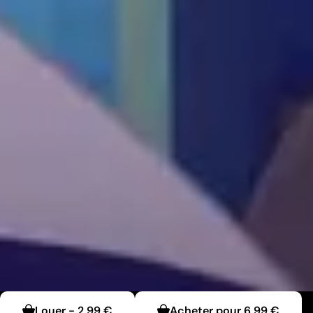
Louer
-
2,99 €
Acheter pour
6,99 €