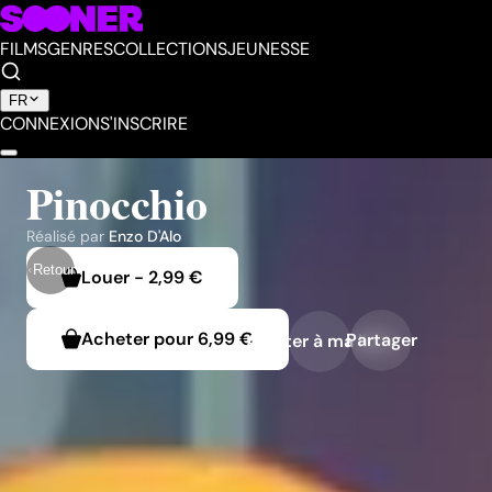
FILMS
GENRES
COLLECTIONS
JEUNESSE
FR
CONNEXION
S'INSCRIRE
Pinocchio
Réalisé par
Enzo D'Alo
Retour
Louer
-
2,99 €
Acheter pour
6,99 €
Partager
Ajouter à ma liste