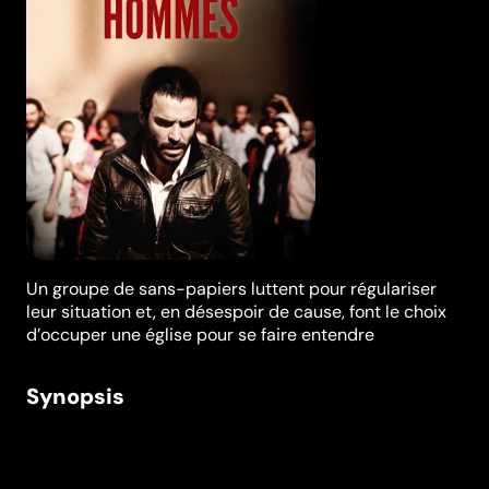
Un groupe de sans-papiers luttent pour régulariser
leur situation et, en désespoir de cause, font le choix
d’occuper une église pour se faire entendre
Synopsis
Ils se nomment Moktar, Najat, Joseph, Gernaz, Duraid,
Hayder, Kader, Esma... Ils ont fui la Syrie, l’Irak, l’Iran, le
Congo, le Maroc, le Niger... Ensemble, ils décident