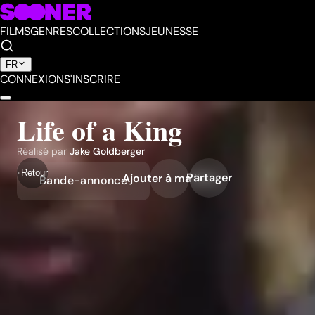
FILMS
GENRES
COLLECTIONS
JEUNESSE
FR
CONNEXION
S'INSCRIRE
Life of a King
Réalisé par
Jake Goldberger
Retour
Partager
Ajouter à ma liste
Bande-annonce