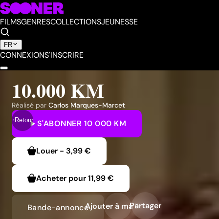
FILMS
GENRES
COLLECTIONS
JEUNESSE
FR
CONNEXION
S'INSCRIRE
10.000 KM
Réalisé par
Carlos Marques-Marcet
Retour
S'ABONNER
10 000 KM
Louer
-
3,99 €
Acheter pour
11,99 €
Partager
Ajouter à ma liste
Bande-annonce