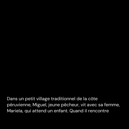
Dans un petit village traditionnel de la côte
péruvienne, Miguel, jeune pêcheur, vit avec sa femme,
Mariela, qui attend un enfant. Quand il rencontre
Santiago, un beau et mystérieux peintre, son univers
se retrouve chamboulé... Les deux hommes vont
entamer une relation passionnée mais destructrice à