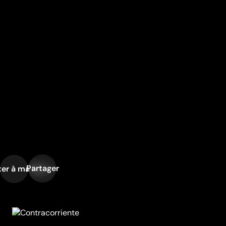
Partager
er à ma liste