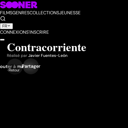
FILMS
GENRES
COLLECTIONS
JEUNESSE
FR
CONNEXION
S'INSCRIRE
Contracorriente
Réalisé par
Javier Fuentes-León
Partager
outer à ma liste
Retour