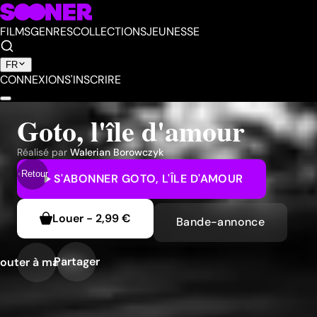
FILMS
GENRES
COLLECTIONS
JEUNESSE
FR
CONNEXION
S'INSCRIRE
Goto, l'île d'amour
Réalisé par
Walerian Borowczyk
Retour
S'ABONNER
GOTO, L'ÎLE D'AMOUR
Louer
-
2,99 €
Bande-annonce
Partager
outer à ma liste