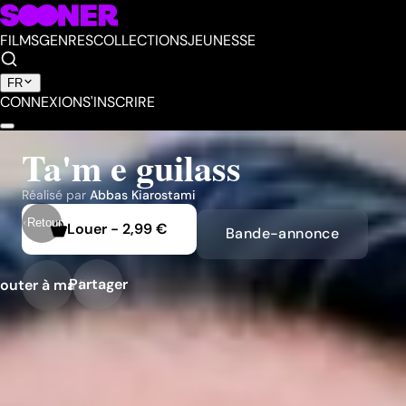
FILMS
GENRES
COLLECTIONS
JEUNESSE
FR
CONNEXION
S'INSCRIRE
Ta'm e guilass
Réalisé par
Abbas Kiarostami
Retour
Louer
-
2,99 €
Bande-annonce
Partager
outer à ma liste